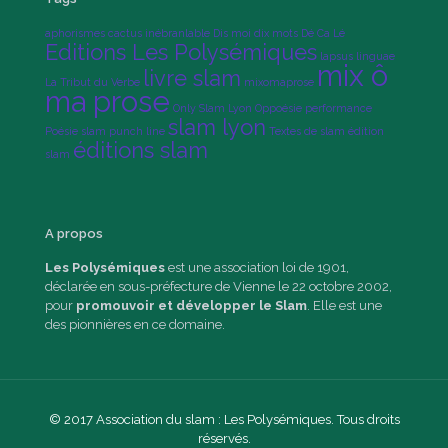
aphorismes
cactus inébranlable
Dis moi dix mots
Dé Ca Lé
Editions Les Polysémiques
lapsus linguae
mix ô
livre slam
La Tribut du Verbe
mixomaprose
ma prose
Only Slam Lyon
Oppoésie
performance
slam lyon
Poésie slam
punch line
Textes de slam
édition
éditions slam
slam
A propos
Les Polysémiques
est une association loi de 1901,
déclarée en sous-préfecture de Vienne le 22 octobre 2002,
pour
promouvoir et développer le Slam
. Elle est une
des pionnières en ce domaine.
© 2017 Association du slam : Les Polysémiques. Tous droits
réservés.