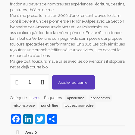
friction au travers de nombreuses expériences : écriture, dessins,
peintures, théâtre de rue…
Mix ô ma prose, lui, nait en 2002 d’une rencontre avec le slam
dont il devient un des pionniers en Rhône-Alpes avec La Section
lyonnaise des Amasseurs de Mots et Les Polysémiques,
association qu’il fonde à la même période. En 2006 il co-fonde
La Tribut du Verbe, une compagnie de slam poésie qui propose
toujours spectacles et performances. En 2016 Les polysémiques
rajoutent une branche éditions à leurs activités, il en devient le
responsable d’éditions.
Malgré tout, toujours mal à l’aise avec les conventions il stoppera
net sa déjà courte bio.
quantité
Ajouter au panier
de
"Tout
est
Catégorie :
Livres
Étiquettes :
aphorisme
aphorismes
provisoire,
même
mixomaprose
punch line
tout est provisoire
ce
Facebook
LinkedIn
Twitter
Partager
titre",
Mix
ô
Avis
0
ma