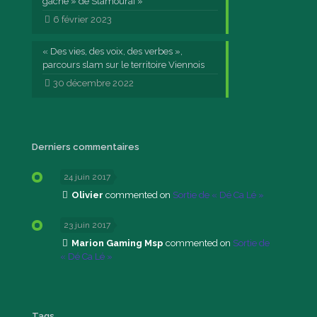
gâché » de Slamouraï »
6 février 2023
« Des vies, des voix, des verbes »,
parcours slam sur le territoire Viennois
30 décembre 2022
Derniers commentaires
24 juin 2017
Olivier
commented on
Sortie de « Dé Ca Lé »
23 juin 2017
Marion Gaming Msp
commented on
Sortie de
« Dé Ca Lé »
Tags