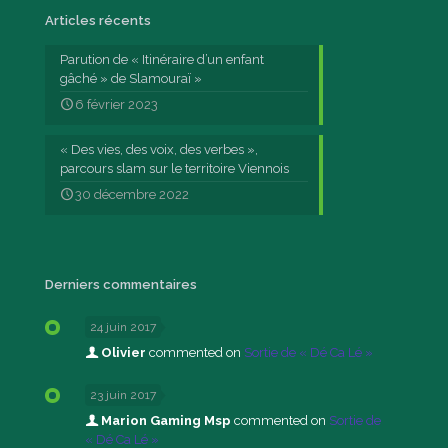
Articles récents
Parution de « Itinéraire d’un enfant
gâché » de Slamouraï »
6 février 2023
« Des vies, des voix, des verbes »,
parcours slam sur le territoire Viennois
30 décembre 2022
Derniers commentaires
24 juin 2017
Olivier
commented on
Sortie de « Dé Ca Lé »
23 juin 2017
Marion Gaming Msp
commented on
Sortie de
« Dé Ca Lé »