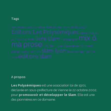
Tags
aphorismes
cactus inébranlable
Dis moi dix mots
Dé Ca Lé
Editions Les Polysémiques
lapsus linguae
mix ô
livre slam
La Tribut du Verbe
mixomaprose
ma prose
Only Slam Lyon
Oppoésie
performance
slam lyon
Poésie slam
punch line
Textes de slam
édition
éditions slam
slam
A propos
Les Polysémiques
est une association loi de 1901,
déclarée en sous-préfecture de Vienne le 22 octobre 2002,
pour
promouvoir et développer le Slam
. Elle est une
des pionnières en ce domaine.