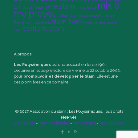
mix ô
livre slam
La Tribut du Verbe
mixomaprose
ma prose
Only Slam Lyon
Oppoésie
performance
slam lyon
Poésie slam
punch line
Textes de slam
édition
éditions slam
slam
A propos
Les Polysémiques
est une association loi de 1901,
déclarée en sous-préfecture de Vienne le 22 octobre 2002,
pour
promouvoir et développer le Slam
. Elle est une
des pionnières en ce domaine.
© 2017 Association du slam : Les Polysémiques. Tous droits
réservés.
Plan du site
-
Mentions légales
-
Mon compte
-
Services Web