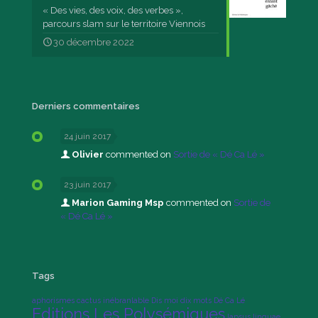
« Des vies, des voix, des verbes »,
parcours slam sur le territoire Viennois
30 décembre 2022
Derniers commentaires
24 juin 2017
Olivier
commented on
Sortie de « Dé Ca Lé »
23 juin 2017
Marion Gaming Msp
commented on
Sortie de
« Dé Ca Lé »
Tags
aphorismes
cactus inébranlable
Dis moi dix mots
Dé Ca Lé
Editions Les Polysémiques
lapsus linguae