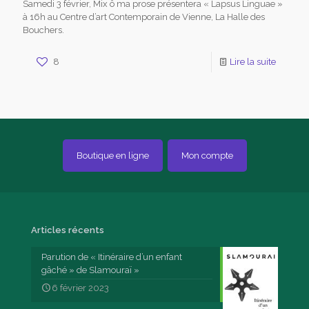
Samedi 3 février, Mix ô ma prose présentera « Lapsus Linguae »
à 16h au Centre d’art Contemporain de Vienne, La Halle des
Bouchers.
8
Lire la suite
Boutique en ligne
Mon compte
Articles récents
Parution de « Itinéraire d’un enfant
gâché » de Slamouraï »
6 février 2023