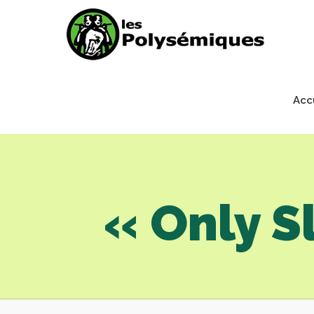
Acc
« Only S