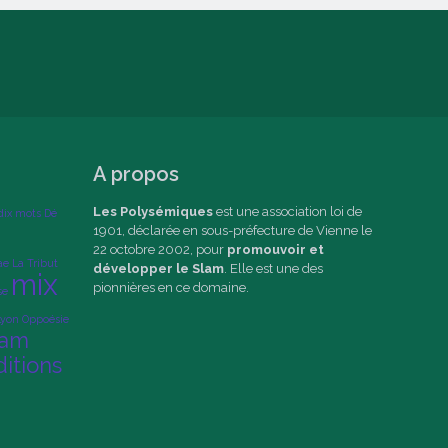
A propos
Les Polysémiques
est une association loi de
dix mots
Dé
1901, déclarée en sous-préfecture de Vienne le
22 octobre 2002, pour
promouvoir et
ae
La Tribut
développer le Slam
. Elle est une des
mix
pionnières en ce domaine.
se
Lyon
Oppoésie
lam
ditions