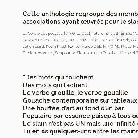
Cette anthologie regroupe des membr
associations ayant œuvrés pour le sla
Le Cercle des poètes à la rue, La Déchirature, Entre 2 Rimes, Ma
Polysémiques, La R.U.E, La S.L.A.M…. Avec Barbie Tue Rick, Coct
Julien Liard, Kevin Prost, Konee, Marco DSL, Mix Ô Ma Prose, 
Printemps 2004, Schpountz, Slamouraï, La Tribut du Verbe et 
"Des mots qui touchent
Des mots qui tâchent
Le verbe grouille, le verbe gouaille
Gouache contemporaine sur tableaux
Une bouffée d’art au fond d’un bar
Populaire par essence puisqu’à tous o
Le slam n’est pas UN mais une infinité 
Tu en as quelques-uns entre les mains