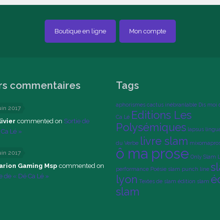
Boutique en ligne
Mon compte
rs commentaires
Tags
aphorismes
cactus inébranlable
Dis moi 
uin 2017
Editions Les
Ca Lé
ivier
commented on
Sortie de
Polysémiques
lapsus lingu
 Ca Lé »
livre slam
du Verbe
mixomapro
ô ma prose
uin 2017
Only Slam 
s
arion Gaming Msp
commented on
performance
Poésie slam
punch line
ie de « Dé Ca Lé »
lyon
é
Textes de slam
édition slam
slam