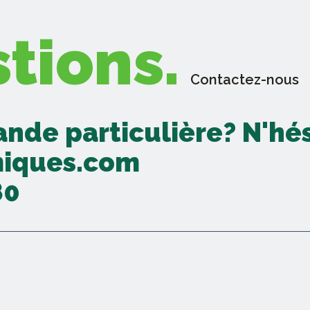
tions.
Contactez-nous
nde particulière? N'hés
miques.com
80