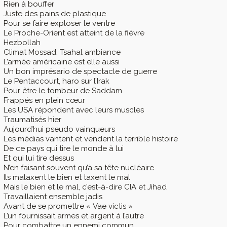
Rien à bouffer
Juste des pains de plastique
Pour se faire exploser le ventre
Le Proche-Orient est atteint de la fièvre
Hezbollah
Climat Mossad, Tsahal ambiance
L’armée américaine est elle aussi
Un bon imprésario de spectacle de guerre
Le Pentaccourt, haro sur l’Irak
Pour être le tombeur de Saddam
Frappés en plein cœur
Les USA répondent avec leurs muscles
Traumatisés hier
Aujourd’hui pseudo vainqueurs
Les médias vantent et vendent la terrible histoire
De ce pays qui tire le monde à lui
Et qui lui tire dessus
N’en faisant souvent qu’à sa tête nucléaire
Ils malaxent le bien et taxent le mal
Mais le bien et le mal, c’est-à-dire CIA et Jihad
Travaillaient ensemble jadis
Avant de se promettre « Vae victis »
L’un fournissait armes et argent à l’autre
Pour combattre un ennemi commun