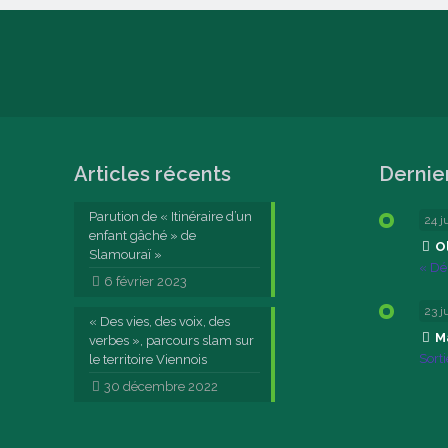
Articles récents
Dernie
Parution de « Itinéraire d’un
24 j
enfant gâché » de
Ol
Slamouraï »
« Dé
6 février 2023
23 j
« Des vies, des voix, des
M
verbes », parcours slam sur
Sort
le territoire Viennois
30 décembre 2022