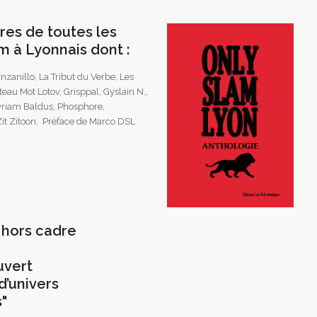
es de toutes les
m à Lyonnais dont :
nzanillo, La Tribut du Verbe, Les
eau Mot Lotov, Grisppal, Gyslain N.,
Myriam Baldus, Phosphore,
Zit Zitoon. Préface de Marco DSL
 hors cadre
uvert
d’univers
"