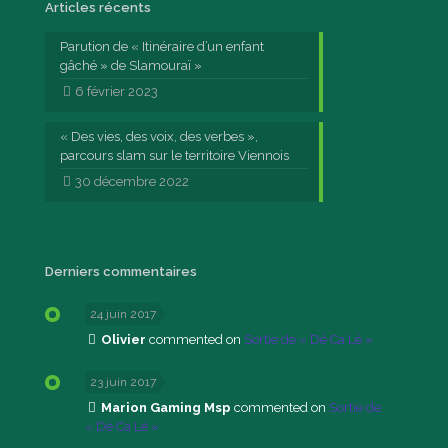
Articles récents
Parution de « Itinéraire d’un enfant
gâché » de Slamouraï »
6 février 2023
« Des vies, des voix, des verbes »,
parcours slam sur le territoire Viennois
30 décembre 2022
Derniers commentaires
24 juin 2017
Olivier
commented on
Sortie de « Dé Ca Lé »
23 juin 2017
Marion Gaming Msp
commented on
Sortie de
« Dé Ca Lé »