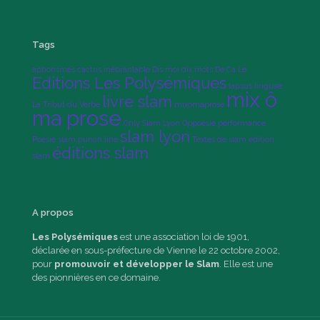
Tags
aphorismes
cactus inébranlable
Dis moi dix mots
Dé Ca Lé
Editions Les Polysémiques
lapsus linguae
mix ô
livre slam
La Tribut du Verbe
mixomaprose
ma prose
Only Slam Lyon
Oppoésie
performance
slam lyon
Poésie slam
punch line
Textes de slam
édition
éditions slam
slam
A propos
Les Polysémiques
est une association loi de 1901,
déclarée en sous-préfecture de Vienne le 22 octobre 2002,
pour
promouvoir et développer le Slam
. Elle est une
des pionnières en ce domaine.